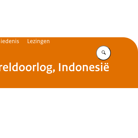
tuut voor Militaire Historie
hiedenis
Lezingen
Vul in wat u z
reldoorlog, Indonesië