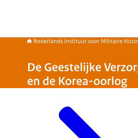
Nederlands Instituut voor Militaire Histo
De Geestelijke Verzo
en de Korea-oorlog