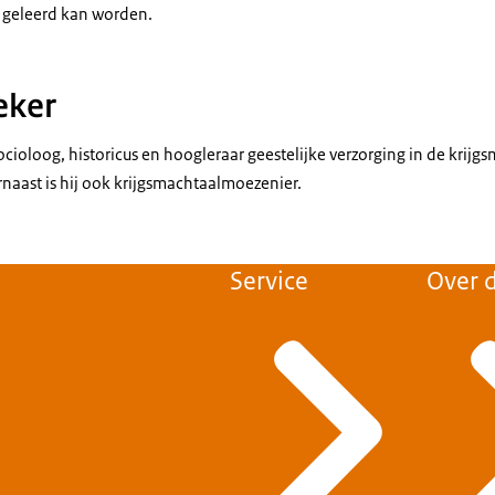
 geleerd kan worden.
eker
 socioloog, historicus en hoogleraar geestelijke verzorging in de krij
arnaast is hij ook krijgsmachtaalmoezenier.
Service
Over d