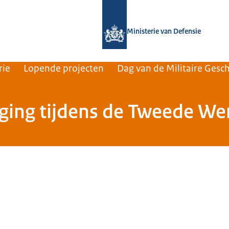
Naar de homepage van Nederlands Insti
Ministerie van Defensie
rie
Lopende projecten
Dag van de Militaire Gesc
rging tijdens de Tweede We