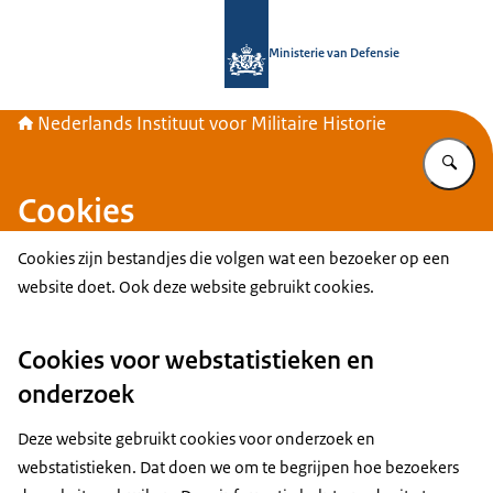
Naar de homepage van Nederlands Inst
Ministerie van Defensie
Nederlands Instituut voor Militaire Historie
Vu
Cookies
Cookies
zijn bestandjes die volgen wat een bezoeker op een
website doet. Ook deze website gebruikt
cookies
.
Cookies voor webstatistieken en
onderzoek
Deze website gebruikt
cookies
voor onderzoek en
webstatistieken. Dat doen we om te begrijpen hoe bezoekers