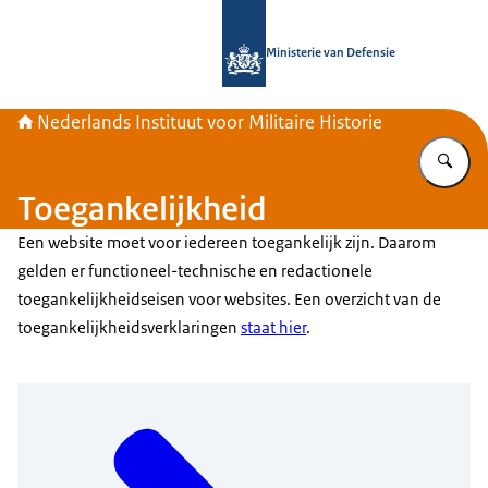
Naar de homepage van Nederlands Inst
Ministerie van Defensie
Nederlands Instituut voor Militaire Historie
Vu
Toegankelijkheid
Een website moet voor iedereen toegankelijk zijn. Daarom
gelden er functioneel-technische en redactionele
toegankelijkheidseisen voor websites. Een overzicht van de
toegankelijkheidsverklaringen
staat hier
.