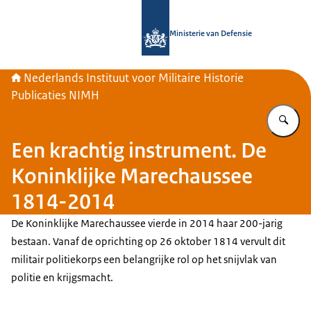
Naar de homepage van Nederlands Inst
Ministerie van Defensie
Nederlands Instituut voor Militaire Historie
Publicaties NIMH
Vu
Een krachtig instrument. De
Koninklijke Marechaussee
1814-2014
De Koninklijke Marechaussee vierde in 2014 haar 200-jarig
bestaan. Vanaf de oprichting op 26 oktober 1814 vervult dit
militair politiekorps een belangrijke rol op het snijvlak van
politie en krijgsmacht.