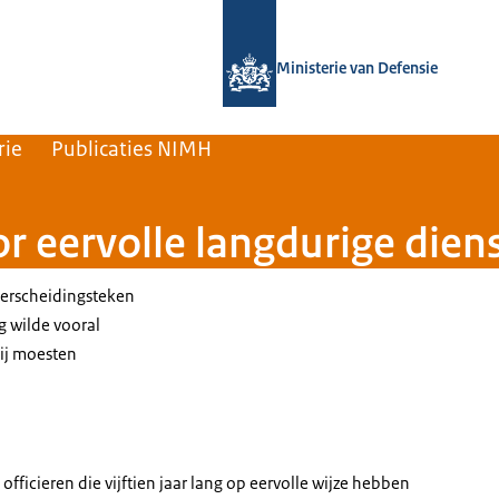
Naar de homepage van Nederlands Insti
Ministerie van Defensie
rie
Publicaties NIMH
or eervolle langdurige dien
derscheidingsteken
ng wilde vooral
Zij moesten
.
fficieren die vijftien jaar lang op eervolle wijze hebben