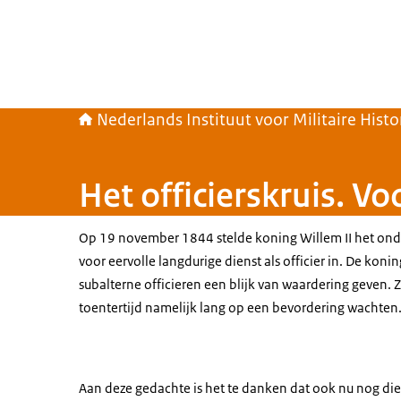
Nederlands Instituut voor Militaire Histo
Het officierskruis. Vo
Op 19 november 1844 stelde koning Willem II het on
voor eervolle langdurige dienst als officier in. De koni
subalterne officieren een blijk van waardering geven. 
toentertijd namelijk lang op een bevordering wachten
Aan deze gedachte is het te danken dat ook nu nog die o