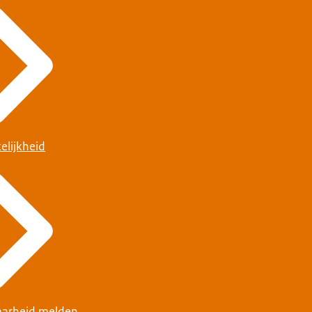
elijkheid
arheid melden