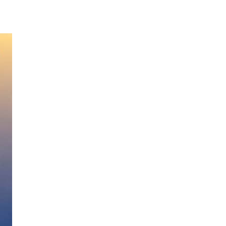
kruis, een gouden kruis op een lintje met de kleuren oranje, wit en blauw. Op 