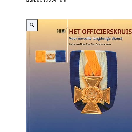
ISBN: 90 85064 19 8
Vergroot afbeelding Boekomslag, close-upfoto van het officiers