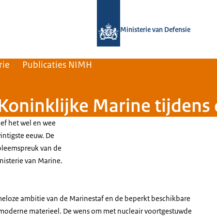
Naar de homepage van Nederlands Insti
Ministerie van Defensie
rie
Publicaties NIMH
 Koninklijke Marine tijden
ief het wel en wee
intigste eeuw. De
embleemspreuk van de
nisterie van Marine.
meloze ambitie van de Marinestaf en de beperkt beschikbare
 moderne materieel. De wens om met nucleair voortgestuwde