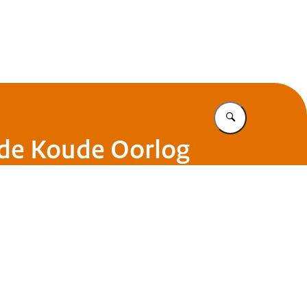
tuut voor Militaire Historie
Vul in wat u z
s de Koude Oorlog