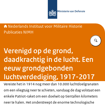
Naar de homepage van Nederlands Inst
Ministerie van Defensie
Nederlands Instituut voor Militaire Historie
Publicaties NIMH
Vu
Verenigd op de grond,
daadkrachtig in de lucht. Een
eeuw grondgebonden
luchtverdediging, 1917-2017
Vereiste het in 1914 nog meer dan 10.000 luchtdoelgranaten
om een vliegtuig neer te schieten, vandaag de dag volstaat een
enkele
Patriot
-raket om een doelwit op tientallen kilometers
neer te halen. Het onderstreept de enorme technologische