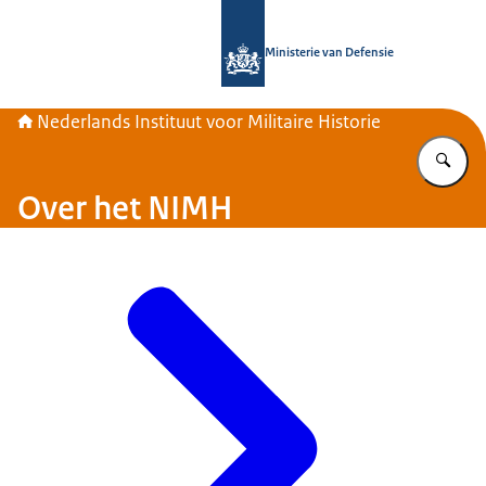
Naar de homepage van Nederlands Inst
Ministerie van Defensie
Nederlands Instituut voor Militaire Historie
Vu
Over het NIMH