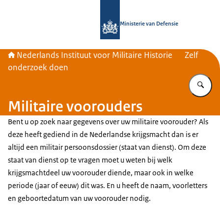
Naar de homepage van Nederlands Inst
Ministerie van Defensie
Nederlands Instituut voor Militaire Historie
Zelf
onderzoek doen
Vu
Militaire voorouders
Bent u op zoek naar gegevens over uw militaire voorouder? Als
deze heeft gediend in de Nederlandse krijgsmacht dan is er
altijd een militair persoonsdossier (staat van dienst). Om deze
staat van dienst op te vragen moet u weten bij welk
krijgsmachtdeel uw voorouder diende, maar ook in welke
periode (jaar of eeuw) dit was. En u heeft de naam, voorletters
en geboortedatum van uw voorouder nodig.