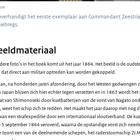
sie
s overhandigt het eerste exemplaar aan Commandant Zeestrij
iebregs.
eeldmateriaal
ere foto’s in het boek komt uit het jaar 1864. Het beeld is de oudst
dat direct aan militair optreden kan worden gekoppeld.
an, na honderden jaren afzondering, door het Westen gedwongen zi
n Japan blijven zich hier echter tegen verzetten en in 1863 wordt he
aat van Shimonoseki door kustbatterijen van de vorst van Nagato o
weet het schip zich te redden. Het maakt het jaar daarop met nog 
an een strafexpeditie door een internationaal vlootverband. De kust
 september 1864 veroverd, waarna de opstandige vorst zich neerleg
 toont een van de deelnemende schepen, het raderstoomschip Zr.M