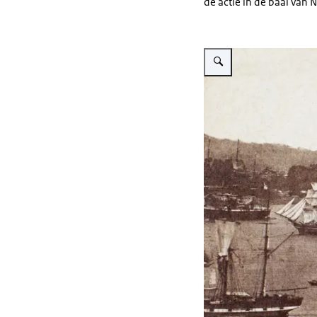
de actie in de baai van 
Vergroot afbeelding Zwart-wi