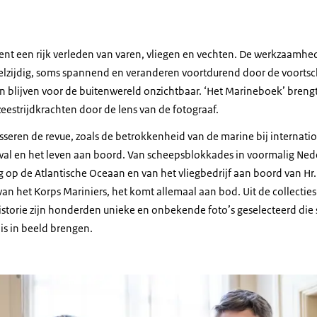
ent een rijk verleden van varen, vliegen en vechten. De werkzaamhe
elzijdig, soms spannend en veranderen voortdurend door de voortsc
en blijven voor de buitenwereld onzichtbaar. ‘Het Marineboek’ breng
eestrijdkrachten door de lens van de fotograaf.
seren de revue, zoals de betrokkenheid van de marine bij internatio
l en het leven aan boord. Van scheepsblokkades in voormalig Nede
 op de Atlantische Oceaan en van het vliegbedrijf aan boord van Hr
van het Korps Mariniers, het komt allemaal aan bod. Uit de collectie
e Historie zijn honderden unieke en onbekende foto’s geselecteerd di
s in beeld brengen.