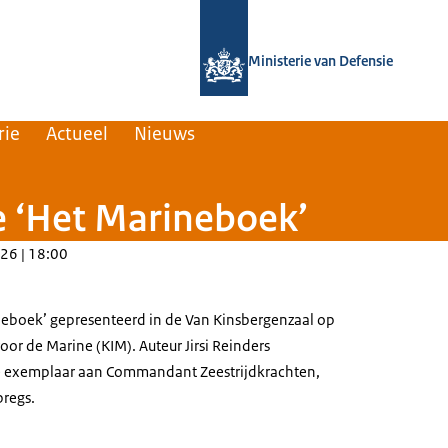
Naar de homepage van Nederlands Insti
Ministerie van Defensie
rie
Actueel
Nieuws
e ‘Het Marineboek’
26 | 18:00
neboek’ gepresenteerd in de Van Kinsbergenzaal op
voor de Marine (KIM). Auteur Jirsi Reinders
e exemplaar aan Commandant Zeestrijdkrachten,
bregs.