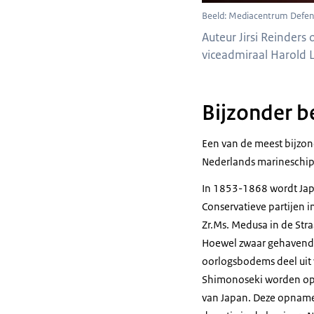
Beeld: Mediacentrum Defen
Auteur Jirsi Reinder
viceadmiraal Harold L
Bijzonder b
Een van de meest bijzond
Nederlands marineschip 
In 1853-1868 wordt Jap
Conservatieve partijen i
Zr.Ms. Medusa
in de Str
Hoewel zwaar gehavend, 
oorlogsbodems deel uit v
Shimonoseki worden op 5
van Japan. Deze opname