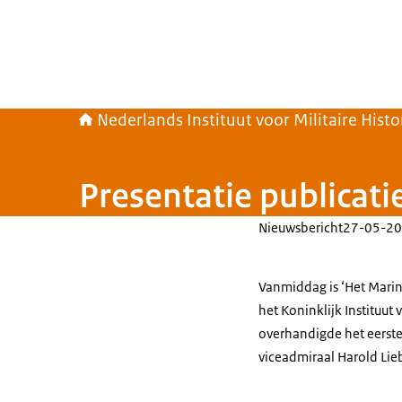
Nederlands Instituut voor Militaire Histo
Presentatie publicati
Nieuwsbericht
27-05-20
Vanmiddag is ‘Het Mari
het Koninklijk Instituut 
overhandigde het eerst
viceadmiraal Harold Lie