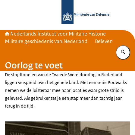
Naar de homepage van Nederlands Inst
Ministerie van Defensie
Nederlands Instituut voor Militaire Historie
Militaire geschiedenis van Nederland
Beleven
Vu
Oorlog te voet
De strijdtonelen van de Tweede Wereldoorlog in Nederland
liggen verspreid over het gehele land. Met een serie Podwalks
nemen we de luisteraar mee naar locaties waar grote strijd is
geleverd. Als gebruiker zet je een stap meer dan tachtig jaar
terug in de tijd.