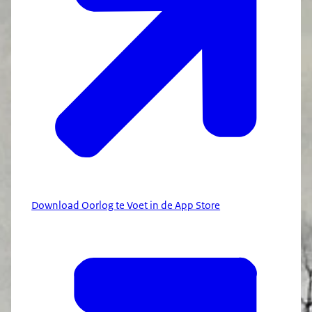
Download Oorlog te Voet in de App Store