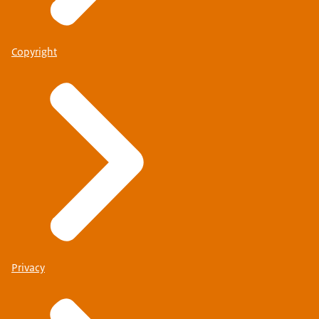
088-9516622
Copyright
Meidagen,
capitulatie en
445
demobilisatie
Privacy