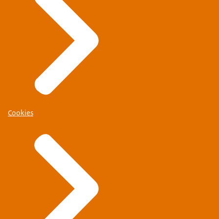
Link naar de
collectie
Cookies
Mojet
415